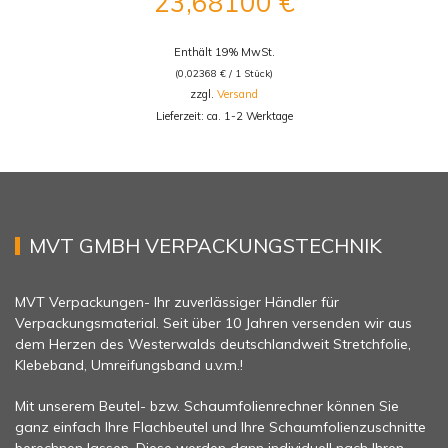
23,68100
€
Enthält 19% MwSt.
(
0,02368
€
/ 1 Stück)
zzgl.
Versand
Lieferzeit: ca. 1-2 Werktage
MVT GMBH VERPACKUNGSTECHNIK
MVT Verpackungen- Ihr zuverlässiger Händler für
Verpackungsmaterial. Seit über 10 Jahren versenden wir aus
dem Herzen des Westerwalds deutschlandweit Stretchfolie,
Klebeband, Umreifungsband u.v.m.!
Mit unserem Beutel- bzw. Schaumfolienrechner können Sie
ganz einfach Ihre Flachbeutel und Ihre Schaumfolienzuschnitte