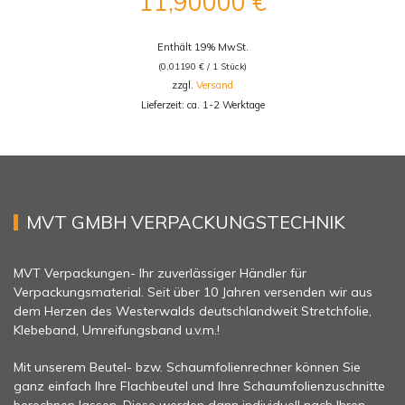
11,90000
€
Enthält 19% MwSt.
(
0,01190
€
/ 1 Stück)
zzgl.
Versand
Lieferzeit: ca. 1-2 Werktage
MVT GMBH VERPACKUNGSTECHNIK
MVT Verpackungen- Ihr zuverlässiger Händler für
Verpackungsmaterial. Seit über 10 Jahren versenden wir aus
dem Herzen des Westerwalds deutschlandweit Stretchfolie,
Klebeband, Umreifungsband u.v.m.!
Mit unserem Beutel- bzw. Schaumfolienrechner können Sie
ganz einfach Ihre Flachbeutel und Ihre Schaumfolienzuschnitte