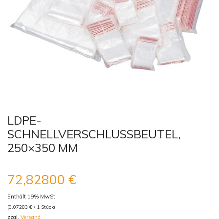
LDPE-
SCHNELLVERSCHLUSSBEUTEL,
250×350 MM
72,82800
€
Enthält 19% MwSt.
(
0,07283
€
/ 1 Stück)
zzgl.
Versand